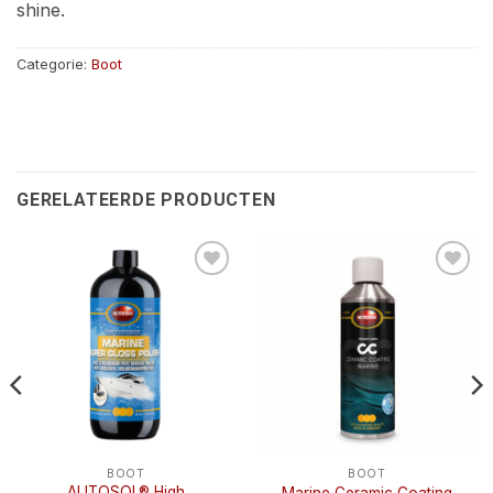
shine.
Categorie:
Boot
GERELATEERDE PRODUCTEN
Toevoegen
Toevoegen
aan
aan
wenslijst
wenslijst
BOOT
BOOT
AUTOSOL® High
Marine Ceramic Coating