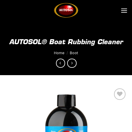
Ga
naar
inhoud
AUTOSOL® Boat Rubbing Cleaner
Home
/
Boot
Toevoegen
aan
wenslijst