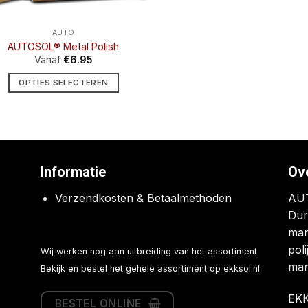
AUTO
AUTOSOL® Metal Polish
Vanaf
€
6.95
OPTIES SELECTEREN
Dit
product
heeft
meerdere
variaties.
Informatie
Ov
Deze
optie
Verzendkosten & Betaalmethoden
AUT
kan
Dur
gekozen
mar
worden
poli
Wij werken nog aan uitbreiding van het assortiment.
op
mar
Bekijk en bestel het gehele assortiment op
ekksol.nl
de
productpagina
EKK
BESTEL ONLINE