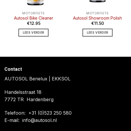
de
productpagina
MOTORFIETS
MOTORFIETS
Autosol Bike Cleaner
Autosol Showroom Polish
€
12.95
€
11.50
LEES VERDER
LEES VERDER
Contact
AUTOSOL Benelux | EKKSOL
Handelsstraat 18
7772 TR Hardenberg
Telefoon:
+31 (0)523 250 580
E-mail:
info@autosol.nl