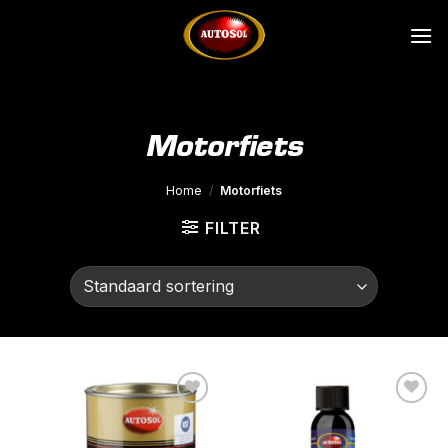
Ga
naar
inhoud
Motorfiets
Home
/
Motorfiets
FILTER
Toevoegen
Toevoegen
aan
aan
wenslijst
wenslijst