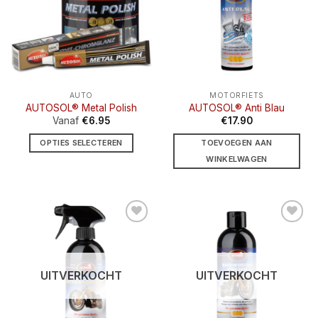
AUTO
MOTORFIETS
AUTOSOL® Metal Polish
AUTOSOL® Anti Blau
Vanaf
€
6.95
€
17.90
OPTIES SELECTEREN
TOEVOEGEN AAN
Dit
WINKELWAGEN
product
heeft
meerdere
variaties.
Toevoegen
Toevoegen
Deze
aan
aan
optie
wenslijst
wenslijst
kan
UITVERKOCHT
UITVERKOCHT
gekozen
worden
op