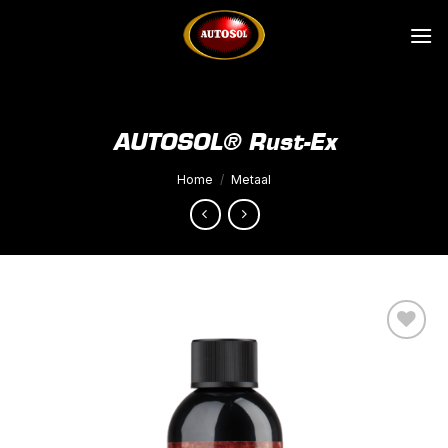
Ga
naar
inhoud
AUTOSOL® Rust-Ex
Home
/
Metaal
Toevoegen
aan
wenslijst