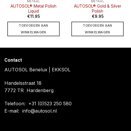
METAAL
METAAL
AUTOSOL® Metal Polish
AUTOSOL® Gold & Silver
Liquid
Polish
€
11.95
€
9.95
TOEVOEGEN AAN
TOEVOEGEN AAN
WINKELWAGEN
WINKELWAGEN
Contact
AUTOSOL Benelux | EKKSOL
Handelsstraat 18
7772 TR Hardenberg
Telefoon:
+31 (0)523 250 580
E-mail:
info@autosol.nl